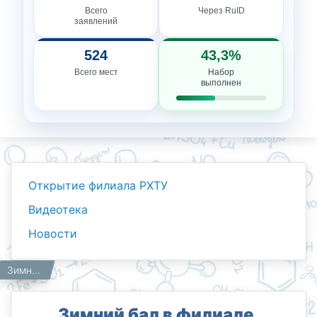
Всего
Через RuID
заявлений
524
43,3%
Всего мест
Набор
выполнен
Открытие филиала РХТУ
Видеотека
Новости
Новости
Работникам
Главная
Зимний бал в филиале.
Зимний бал в филиале.