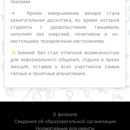
призами.
🔹 Ярким завершением вечера стала
зажигательная дискотека, во время которой
студенты с удовольствием танцевали,
наполняя зал энергией, позитивом и по-
настоящему праздничным настроением.
✨Зимний бал стал отличной возможностью
для неформального общения, отдыха и ярких
эмоций, оставив у всех участников самые
тёплые и приятные впечатления.
О филиале
Сведения об образовательной организации
Нормативные документы