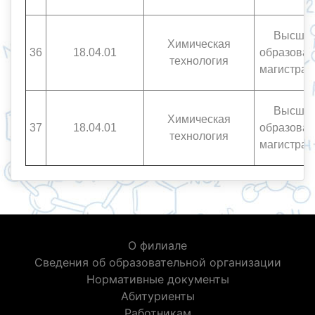
Высше
Химическая
36
18.04.01
образован
технология
магистрат
Высше
Химическая
37
18.04.01
образован
технология
магистрат
О филиале
Сведения об образовательной организации
Нормативные документы
Абитуриенты
Работникам