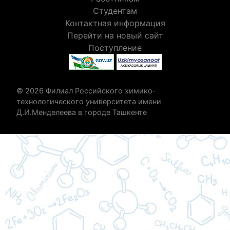
Студентам
Контактная информация
Перейти на новый сайт
Поступление
© 2026 Филиал Российского химико-
технологического университета имени
Д.И.Менделеева в городе Ташкенте