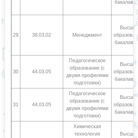
бакалавр
Высше
29
38.03.02
Менеджмент
образован
бакалавр
Педагогическое
Высше
образование (с
30
44.03.05
образован
двумя профилями
бакалавр
подготовки)
Педагогическое
Высше
образование (с
31
44.03.05
образован
двумя профилями
бакалавр
подготовки)
Химическая
технология
Высше