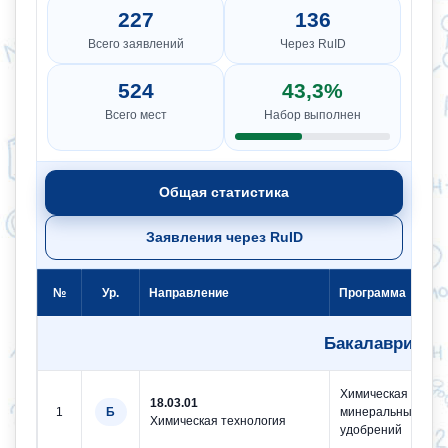
227
136
Всего заявлений
Через RuID
524
43,3%
Всего мест
Набор выполнен
Общая статистика
Заявления через RuID
№
Ур.
Направление
Программа
Бакалавриат
Химическая техно
18.03.01
1
Б
минеральных
Химическая технология
удобрений