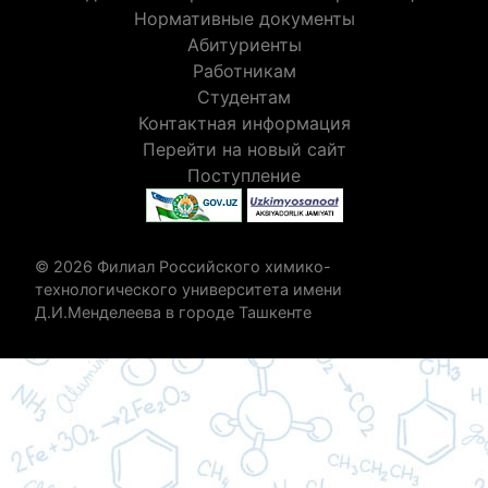
Нормативные документы
Абитуриенты
Работникам
Студентам
Контактная информация
Перейти на новый сайт
Поступление
© 2026 Филиал Российского химико-
технологического университета имени
Д.И.Менделеева в городе Ташкенте