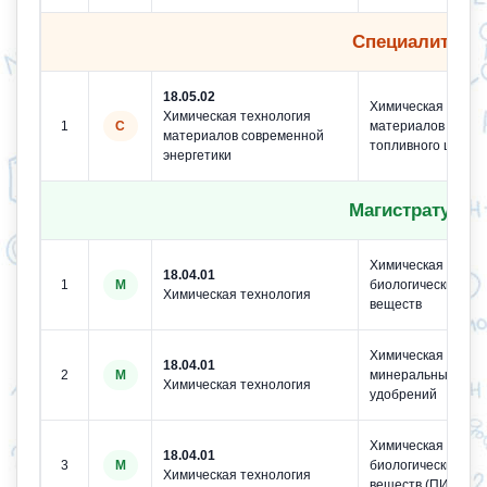
Специалитет
18.05.02
Химическая техно
Химическая технология
1
С
материалов ядерн
материалов современной
топливного цикла
энергетики
Магистратура
Химическая техно
18.04.01
1
М
биологически акти
Химическая технология
веществ
Химическая техно
18.04.01
2
М
минеральных
Химическая технология
удобрений
Химическая техно
18.04.01
3
М
биологически акти
Химическая технология
веществ (ПИШ)