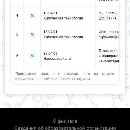
18.04.01
Минеральные
4
М
Химическая технология
удобрения (ПИШ)
18.04.01
Инженерная защи
5
М
Химическая технология
окружающей сред
Технологии получ
28.04.03
6
М
и модификации
Наноматериалы
наноматериалов
Примечание: знак «—» означает, что на момент
формирования отчёта заявления не поданы.
О филиале
Сведения об образовательной организации