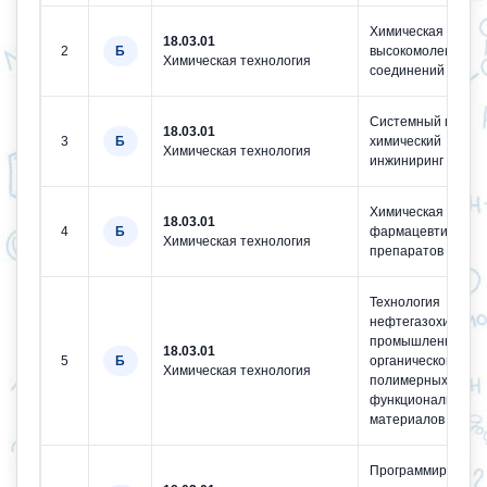
Химическая техно
18.03.01
2
Б
высокомолекуляр
Химическая технология
соединений
Системный цифро
18.03.01
3
Б
химический
Химическая технология
инжиниринг (ПИШ)
Химическая техно
18.03.01
4
Б
фармацевтически
Химическая технология
препаратов
Технология
нефтегазохимии,
промышленного
18.03.01
5
Б
органического син
Химическая технология
полимерных и
функциональных
материалов (ПИШ
Программировани