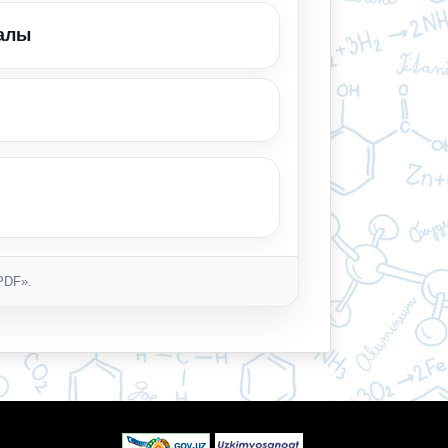
иалы
PDF».