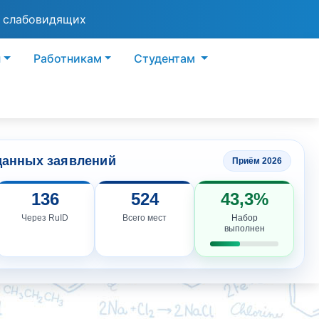
я слабовидящих
ы
Работникам
Студентам
данных заявлений
Приём 2026
136
524
43,3%
Через RuID
Всего мест
Набор
выполнен