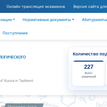
Онлайн трансляция экзаменов
Версия сайта дл
изации
Нормативные документы
Абитуриент
Поступление
Количество по
ЛОГИЧЕСКОГО
227
Всего
заявлений
of Russia in Tashkent
вная
Абитуриенты
Программы вступительных испытаний магистратуры