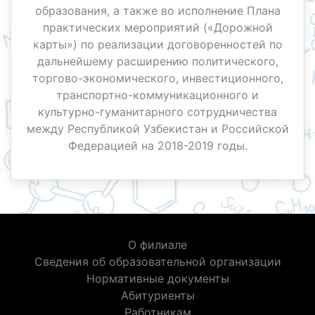
образования, а также во исполнение Плана
практических мероприятий («Дорожной
карты») по реализации договоренностей по
дальнейшему расширению политического,
торгово-экономического, инвестиционного,
транспортно-коммуникационного и
культурно-гуманитарного сотрудничества
между Республикой Узбекистан и Российской
Федерацией на 2018-2019 годы.
О филиале
Сведения об образовательной организации
Нормативные документы
Абитуриенты
Работникам