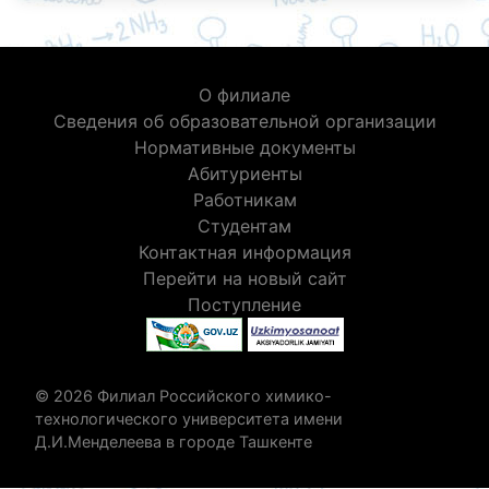
О филиале
Сведения об образовательной организации
Нормативные документы
Абитуриенты
Работникам
Студентам
Контактная информация
Перейти на новый сайт
Поступление
© 2026 Филиал Российского химико-
технологического университета имени
Д.И.Менделеева в городе Ташкенте