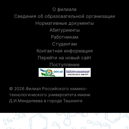
О филиале
Сведения об образовательной организации
Нормативные документы
Абитуриенты
Работникам
Студентам
Контактная информация
Перейти на новый сайт
Поступление
© 2026 Филиал Российского химико-
технологического университета имени
Д.И.Менделеева в городе Ташкенте