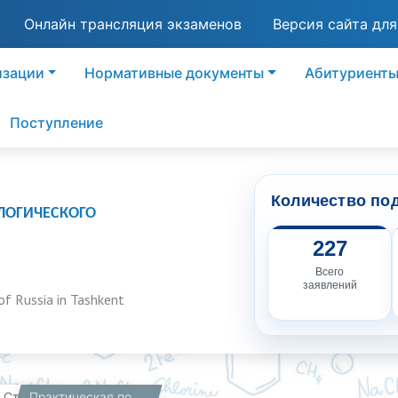
Онлайн трансляция экзаменов
Версия сайта дл
изации
Нормативные документы
Абитуриент
Поступление
Количество по
ЛОГИЧЕСКОГО
227
Всего
заявлений
of Russia in Tashkent
вная
Студентам
Практическая подготовка