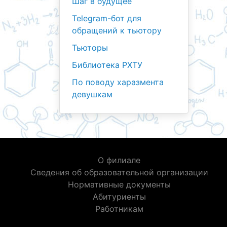
Шаг в будущее
Telegram-бот для
обращений к тьютору
Тьюторы
Библиотека РХТУ
По поводу харазмента
девушкам
О филиале
Сведения об образовательной организации
Нормативные документы
Абитуриенты
Работникам