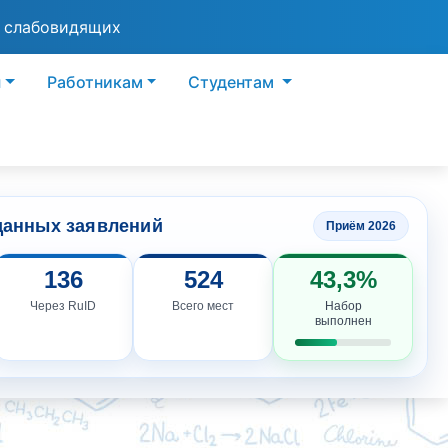
я слабовидящих
ы
Работникам
Студентам
данных заявлений
Приём 2026
136
524
43,3%
Через RuID
Всего мест
Набор
выполнен