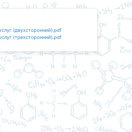
слуг (двухсторонний).pdf
услуг
(трехсторонний).pdf