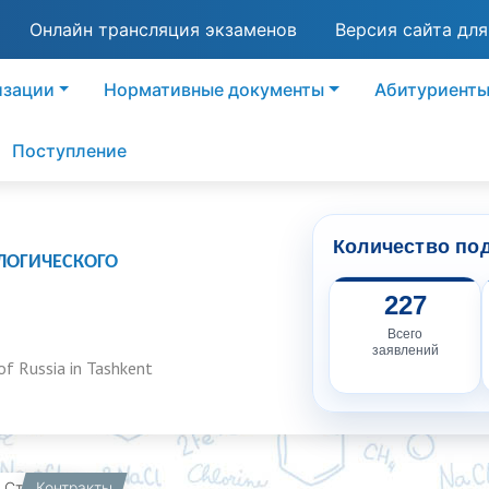
Онлайн трансляция экзаменов
Версия сайта дл
изации
Нормативные документы
Абитуриент
Поступление
Количество по
ЛОГИЧЕСКОГО
227
Всего
заявлений
of Russia in Tashkent
вная
Контракты
Студентам