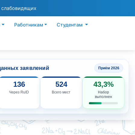
я слабовидящих
ы
Работникам
Студентам
данных заявлений
Приём 2026
136
524
43,3%
Через RuID
Всего мест
Набор
выполнен