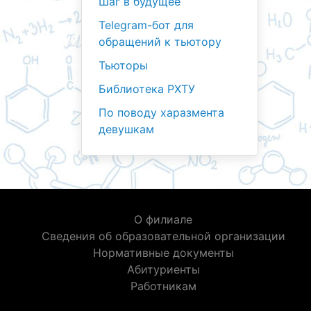
Шаг в будущее
Telegram-бот для
обращений к тьютору
Тьюторы
Библиотека РХТУ
По поводу харазмента
девушкам
О филиале
Сведения об образовательной организации
Нормативные документы
Абитуриенты
Работникам