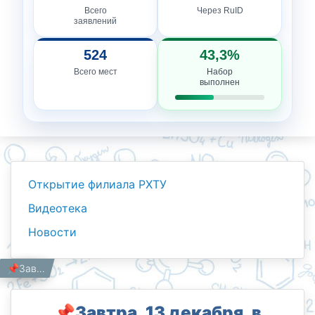
Всего
Через RuID
заявлений
524
43,3%
Всего мест
Набор
выполнен
Открытие филиала РХТУ
Видеотека
Новости
Новости
Работникам
Главная
📌Завтра, 13 декабря, в Филиале РХТУ им. Д.И. Менделеева в г. Ташкенте пройдет День открытых дверей!
📌Завтра, 13 декабря, в