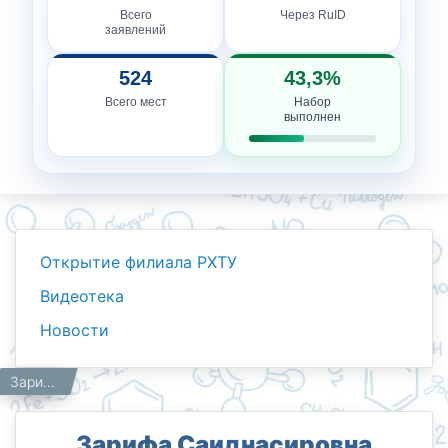
Всего
Через RuID
заявлений
524
43,3%
Всего мест
Набор
выполнен
Открытие филиала РХТУ
Видеотека
Новости
Новости
Работникам
Зарифа Саиднасировна Саиднасирова — узбекский химик, кандидат химических наук, профессор, заслуженный деятель науки Узбекской ССР
Главная
Зарифа Саиднасировна