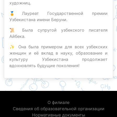
художниц.
🏅Лауреат Государственной премии
Узбекистана имени Беруни.
📜 Была супругой узбекского писателя
Айбека.
✨ Она была примером для всех узбекских
женщин и её вклад в науку, образование и
культуру Узбекистана продолжает
вдохновлять будущие поколения!
О филиале
Сведения об образовательной организации
Нормативные документы