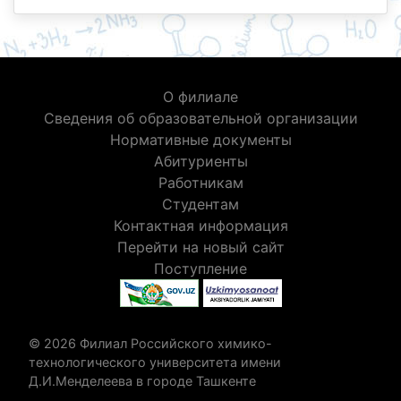
О филиале
Сведения об образовательной организации
Нормативные документы
Абитуриенты
Работникам
Студентам
Контактная информация
Перейти на новый сайт
Поступление
© 2026 Филиал Российского химико-
технологического университета имени
Д.И.Менделеева в городе Ташкенте