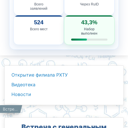
Всего
Через RuID
заявлений
524
43,3%
Всего мест
Набор
выполнен
Открытие филиала РХТУ
Видеотека
Новости
Новости
Работникам
Главная
Встреча с генеральным директором Uzbekistan GTL в Менделеевском филиале
Встреча с генеральным