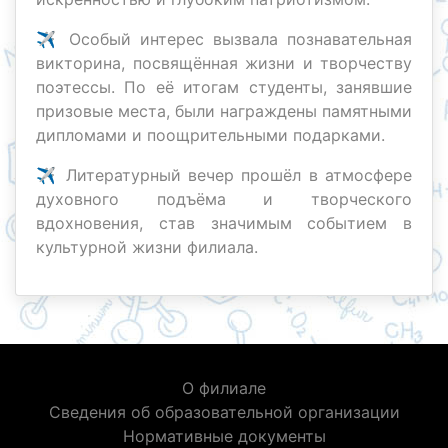
✈️ Особый интерес вызвала познавательная
викторина, посвящённая жизни и творчеству
поэтессы. По её итогам студенты, занявшие
призовые места, были награждены памятными
дипломами и поощрительными подарками.
✈️ Литературный вечер прошёл в атмосфере
духовного подъёма и творческого
вдохновения, став значимым событием в
культурной жизни филиала.
О филиале
Сведения об образовательной организации
Нормативные документы