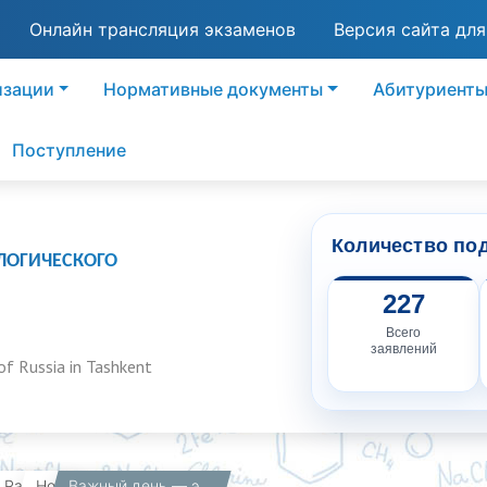
Онлайн трансляция экзаменов
Версия сайта дл
изации
Нормативные документы
Абитуриент
Поступление
Количество по
ЛОГИЧЕСКОГО
227
Всего
заявлений
of Russia in Tashkent
вная
Работникам
Новости
Важный день — экзамен!