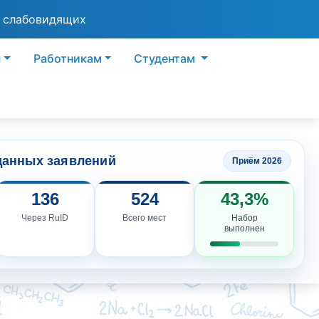
я слабовидящих
ы
Работникам
Студентам
данных заявлений
Приём 2026
136
524
43,3%
Через RuID
Всего мест
Набор
выполнен