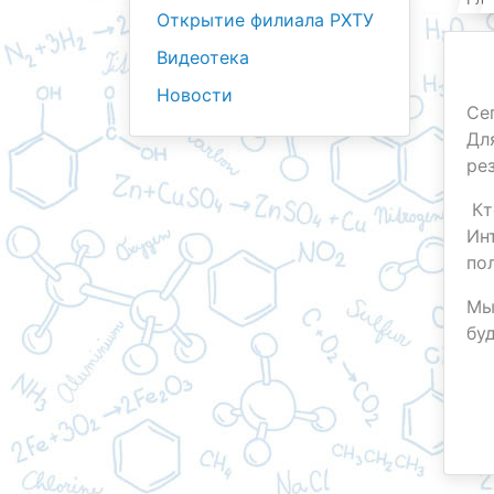
Открытие филиала РХТУ
Видеотека
Новости
Се
Дл
ре
Кт
Ин
по
Мы
бу