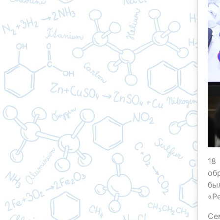
18
об
бы
«Р
Се