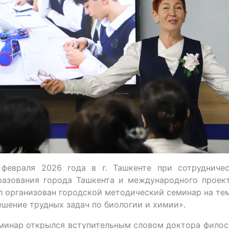
 февраля 2026 года в г. Ташкенте при сотрудничес
разования города Ташкента и международного проек
л организован городской методический семинар на те
ешение трудных задач по биологии и химии».
минар открылся вступительным словом доктора филос