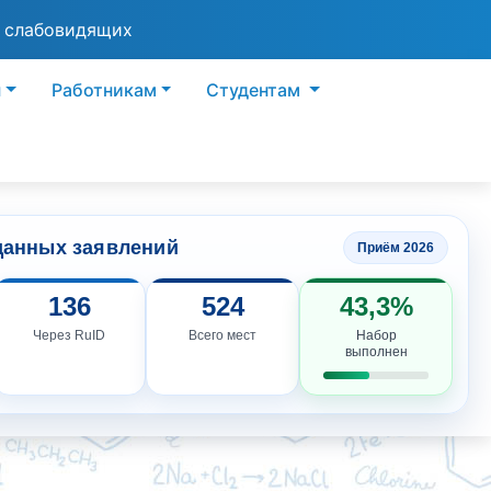
я слабовидящих
ы
Работникам
Студентам
данных заявлений
Приём 2026
136
524
43,3%
Через RuID
Всего мест
Набор
выполнен