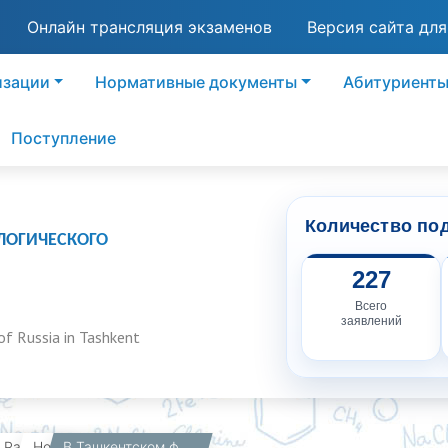
Онлайн трансляция экзаменов
Версия сайта дл
изации
Нормативные документы
Абитуриент
Поступление
Количество по
ЛОГИЧЕСКОГО
227
Всего
заявлений
of Russia in Tashkent
вная
Работникам
Новости
В Ташкентском филиале Российского химико-технологического университета имени Д.И. Менделеева состоялся методический семинар!