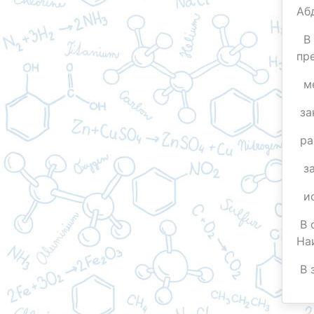
Аб
В 
пр
ме
за
ра
за
ис
В 
На
В 