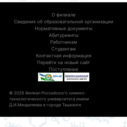
О филиале
Сведения об образовательной организации
Нормативные документы
Абитуриенты
Работникам
Студентам
Контактная информация
Перейти на новый сайт
Поступление
© 2026 Филиал Российского химико-
технологического университета имени
Д.И.Менделеева в городе Ташкенте