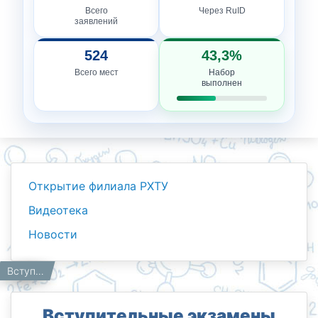
Всего
Через RuID
заявлений
524
43,3%
Всего мест
Набор
выполнен
Открытие филиала РХТУ
Видеотека
Новости
Новости
Работникам
Главная
Вступительные экзамены для поступления в магистратуру.
Вступительные экзамены