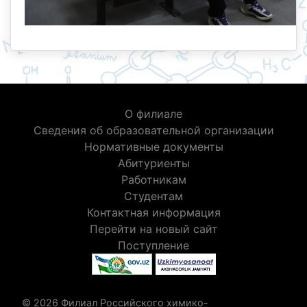
О филиале
Сведения об образовательной организации
Нормативные документы
Абитуриенты
Работникам
Студентам
Контактная информация
Перейти на новый сайт
Поступление
© 2026 Филиал Российского химико-