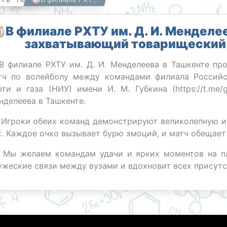
В филиале РХТУ им. Д. И. Менделе
захватывающий товарищеский 
В филиале РХТУ им. Д. И. Менделеева в Ташкенте п
тч по волейболу между командами филиала Российск
фти и газа (НИУ) имени И. М. Губкина (https://t.me/
нделеева в Ташкенте.
 Игроки обеих команд демонстрируют великолепную и
х. Каждое очко вызывает бурю эмоций, и матч обещае
Мы желаем командам удачи и ярких моментов на пл
ужеские связи между вузами и вдохновит всех присут