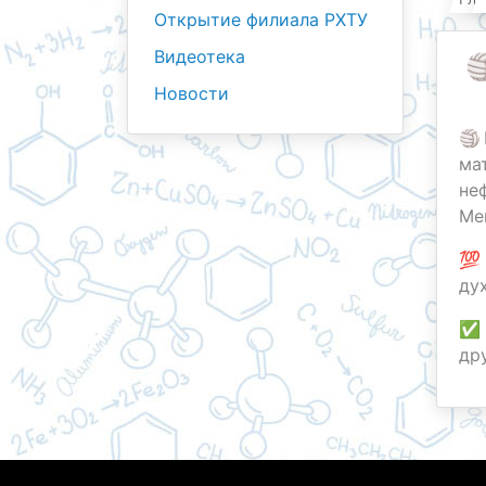
Открытие филиала РХТУ
Видеотека

Новости
🏐
ма
не
Ме
💯
ду
✅ 
др