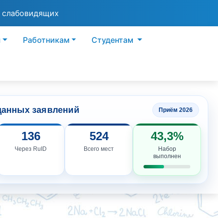
я слабовидящих
ы
Работникам
Студентам
данных заявлений
Приём 2026
136
524
43,3%
Через RuID
Всего мест
Набор
выполнен