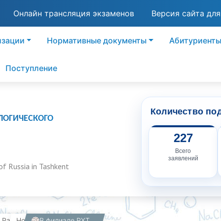
Онлайн трансляция экзаменов
Версия сайта дл
изации
Нормативные документы
Абитуриент
Поступление
Количество по
ЛОГИЧЕСКОГО
227
Всего
заявлений
of Russia in Tashkent
вная
Работникам
Новости
🏐В филиале РХТУ им. Д. И. Менделеева в Ташкенте проходит захватывающий товарищеский матч по волейболу