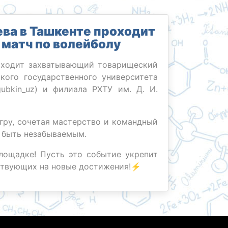
ева в Ташкенте проходит
матч по волейболу
роходит захватывающий товарищеский
ого государственного университета
gubkin_uz) и филиала РХТУ им. Д. И.
гру, сочетая мастерство и командный
т быть незабываемым.
ощадке! Пусть это событие укрепит
ствующих на новые достижения!⚡️