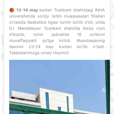
🏀
13-14 may
kunlari Toshkent shahridagi INHA
universitetida xorijiy ta’lim muassasalari filiallari
o‘rtasida Basketbol ligasi turniri bo‘lib o‘tdi, unda
D.I. Mendeleyev Toshkent shahrida ikkita o‘yin
o‘tkazib, turnir jadvalida 18 ochkoni
muvaffaqiyatli qo‘lga kiritdi. Musobaqaning
davomi 23-24 may kunlari bo'lib o'tadi.
Talabalarimizga omad tilaymiz!