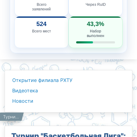
Всего
Через RuID
заявлений
524
43,3%
Всего мест
Набор
выполнен
Открытие филиала РХТУ
Видеотека
Новости
Новости
Работникам
Главная
Турнир "Баскетбольная Лига": Участие Филиала РХТУ в Ташкенте
Турнир "Баскетбольная Лига":