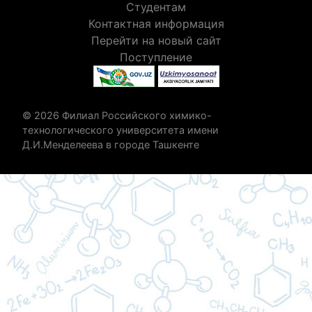
Студентам
Контактная информация
Перейти на новый сайт
Поступление
© 2026 Филиал Российского химико-
технологического университета имени
Д.И.Менделеева в городе Ташкенте