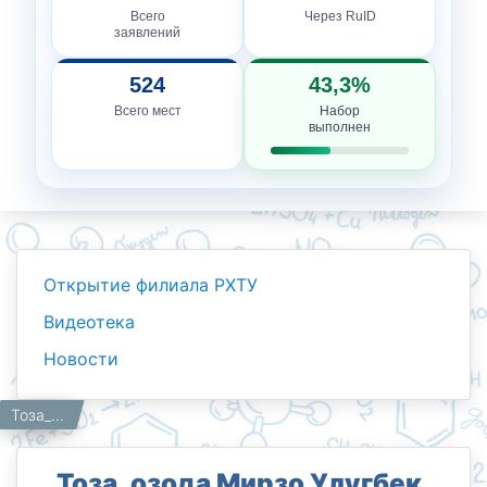
Всего
Через RuID
заявлений
524
43,3%
Всего мест
Набор
выполнен
Открытие филиала РХТУ
Видеотека
Новости
Новости
Работникам
Главная
Тоза_озода Мирзо Улугбек.
Тоза_озода Мирзо Улугбек.