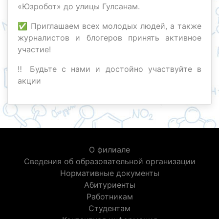
«Юзробот» до улицы Гулсанам.
✅ Приглашаем всех молодых людей, а также
журналистов и блогеров принять активное
участие!
‼️ Будьте с нами и достойно участвуйте в
акции
О филиале
Сведения об образовательной организации
Нормативные документы
Абитуриенты
Работникам
Студентам