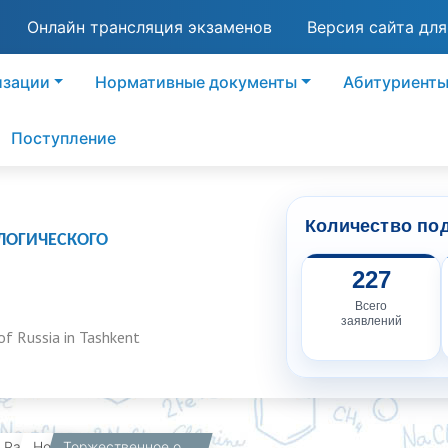
Онлайн трансляция экзаменов
Версия сайта дл
изации
Нормативные документы
Абитуриент
Поступление
Количество по
ЛОГИЧЕСКОГО
227
Всего
заявлений
of Russia in Tashkent
вная
Работникам
Новости
Торжественное открытие фестиваля по Пяти инициативам Президента Республики Узбекистан