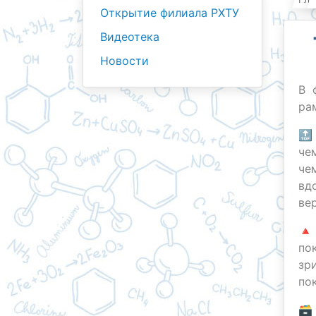
Открытие филиала РХТУ
Видеотека
Новости
В 
ра
🔝
че
че
вд
ве
🔺
по
зр
по
🗃