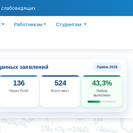
я слабовидящих
ы
Работникам
Студентам
данных заявлений
Приём 2026
136
524
43,3%
Через RuID
Всего мест
Набор
выполнен