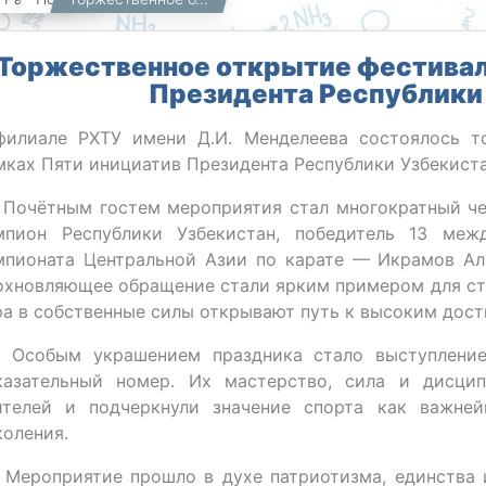
Торжественное открытие фестивал
Президента Республики
филиале РХТУ имени Д.И. Менделеева состоялось т
мках Пяти инициатив Президента Республики Узбекист
 Почётным гостем мероприятия стал многократный че
мпион Республики Узбекистан, победитель 13 меж
мпионата Центральной Азии по карате — Икрамов Ал
охновляющее обращение стали ярким примером для сту
ра в собственные силы открывают путь к высоким дос
 Особым украшением праздника стало выступление
казательный номер. Их мастерство, сила и дисци
ителей и подчеркнули значение спорта как важне
коления.
 Мероприятие прошло в духе патриотизма, единства 