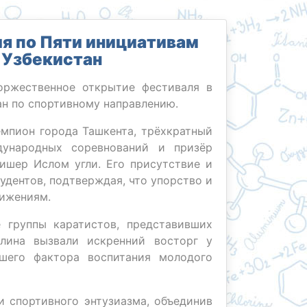
я по Пяти инициативам
 Узбекистан
оржественное открытие фестиваля в
ан по спортивному направлению.
мпион города Ташкента, трёхкратный
дународных соревнований и призёр
ишер Ислом угли. Его присутствие и
дентов, подтверждая, что упорство и
тижениям.
 группы каратистов, представивших
плина вызвали искренний восторг у
йшего фактора воспитания молодого
и спортивного энтузиазма, объединив