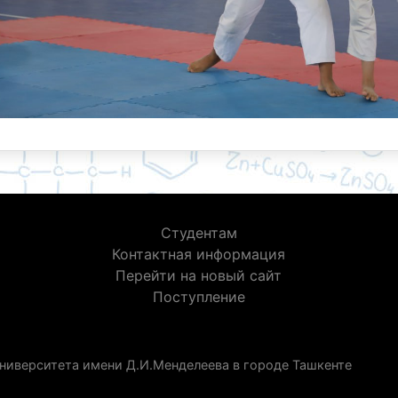
Студентам
Контактная информация
Перейти на новый сайт
Поступление
ниверситета имени Д.И.Менделеева в городе Ташкенте