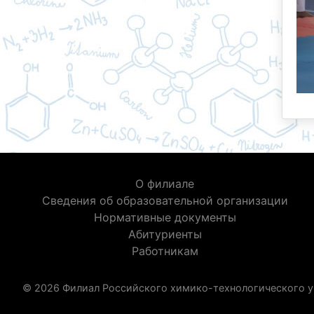
О филиале
Сведения об образовательной организации
Нормативные документы
Абитуриенты
Работникам
© 2026 Филиал Российского химико-технологического у