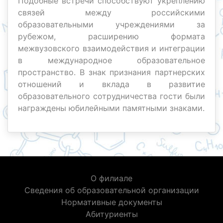
Подобные встречи способствуют укреплению
связей между российскими
образовательными учреждениями за
рубежом, расширению формата
межвузовского взаимодействия и интеграции
в международное образовательное
пространство. В знак признания партнерских
отношений и вклада в развитие
образовательного сотрудничества гости были
награждены юбилейными памятными знаками.
О филиале
Сведения об образовательной организации
Нормативные документы
Абитуриенты