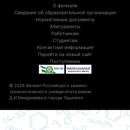
О филиале
Сведения об образовательной организации
Нормативные документы
Абитуриенты
Работникам
Студентам
Контактная информация
Перейти на новый сайт
Поступление
© 2026 Филиал Российского химико-
технологического университета имени
Д.И.Менделеева в городе Ташкенте