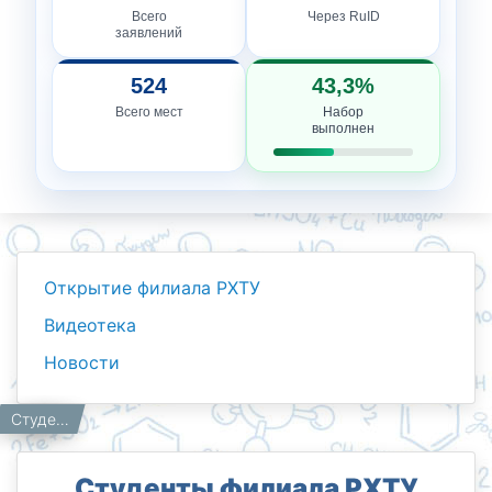
Всего
Через RuID
заявлений
524
43,3%
Всего мест
Набор
выполнен
Открытие филиала РХТУ
Видеотека
Новости
Новости
Работникам
Главная
Студенты филиала РХТУ сдали нормы ГТО!
Студенты филиала РХТУ