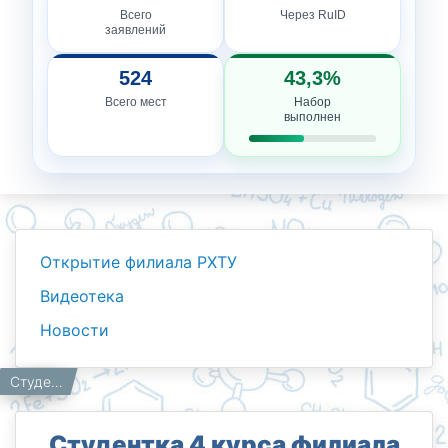
Всего
Через RuID
заявлений
524
43,3%
Всего мест
Набор
выполнен
Открытие филиала РХТУ
Видеотека
Новости
Новости
Работникам
Главная
Студентка 4 курса филиала Российского химико-технологического университета имени Д. И. Менделеева в Ташкенте стала обладательницей государственной стипендии имени Ислома Каримова 🎓
Студентка 4 курса филиала