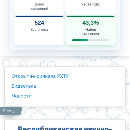
Всего
Через RuID
заявлений
524
43,3%
Всего мест
Набор
выполнен
Открытие филиала РХТУ
Видеотека
Новости
Новости
Работникам
Главная
Республиканская научно-практическая конференция с международным участием под названием «Технологии и время».
Республиканская научно-