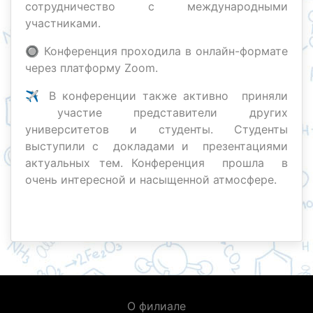
сотрудничество с международными
участниками.
🔘 Конференция проходила в онлайн-формате
через платформу Zoom.
✈️ В конференции также активно приняли
участие представители других
университетов и студенты. Студенты
выступили с докладами и презентациями
актуальных тем. Конференция прошла в
очень интересной и насыщенной атмосфере.
О филиале