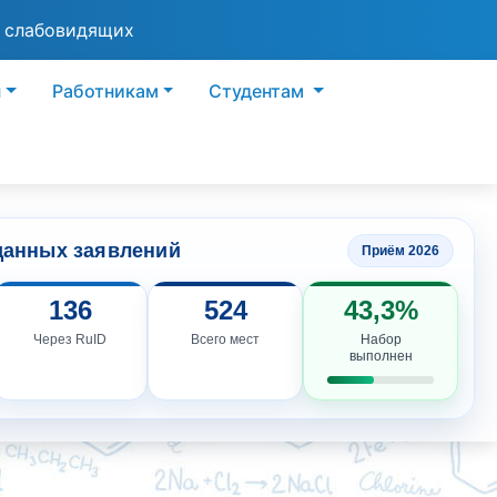
я слабовидящих
ы
Работникам
Студентам
данных заявлений
Приём 2026
136
524
43,3%
Через RuID
Всего мест
Набор
выполнен