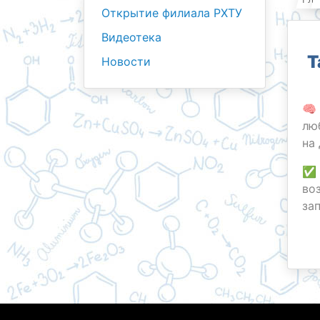
Открытие филиала РХТУ
Видеотека
Т
Новости
🧠
лю
на
✅ 
во
за