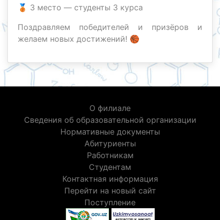
🥉 3 место — студенты 3 курса
Поздравляем победителей и призёров и
желаем новых достижений! 🏀
О филиале
Сведения об образовательной организации
Нормативные документы
Абитуриенты
Работникам
Студентам
Контактная информация
Перейти на новый сайт
Поступление