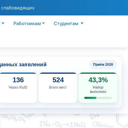
я слабовидящих
ы
Работникам
Студентам
данных заявлений
Приём 2026
136
524
43,3%
Через RuID
Всего мест
Набор
выполнен