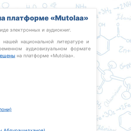
а платформе «Mutolaa»
иде электронных и аудиокниг.
 нашей национальной литературе и
временном аудиовизуальном формате
мещены
на платформе «Mutolaa».
лони)
ры Абдурашидханов)