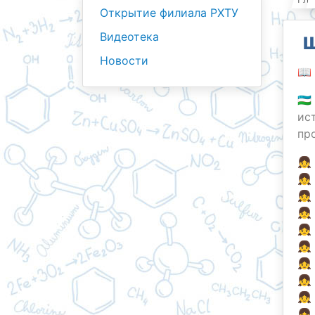
Открытие филиала РХТУ
Видеотека
Ш
Новости
📖
🇺
ис
пр
👧
👧
👧
👧
👧
👧
👧
👧
👧
👧