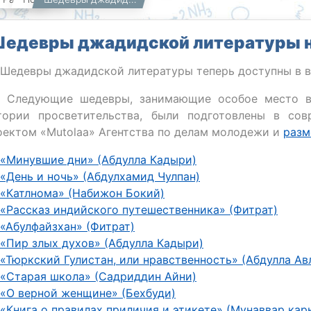
едевры джадидской литературы н
 Шедевры джадидской литературы теперь доступны в в
🇿 Следующие шедевры, занимающие особое место в
тории просветительства, были подготовлены в со
оектом «Mutolaa» Агентства по делам молодежи и
раз
«Минувшие дни» (Абдулла Кадыри)
«День и ночь» (Абдулхамид Чулпан)
«Катлнома» (Набижон Бокий)
«Рассказ индийского путешественника» (Фитрат)
«Абулфайзхан» (Фитрат)
«Пир злых духов» (Абдулла Кадыри)
«Тюркский Гулистан, или нравственность» (Абдулла Ав
«Старая школа» (Садриддин Айни)
«О верной женщине» (Бехбуди)
«Книга о правилах приличия и этикете» (Мунаввар ка