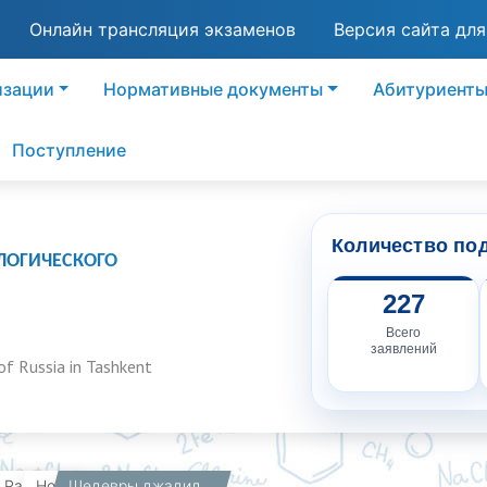
Онлайн трансляция экзаменов
Версия сайта дл
изации
Нормативные документы
Абитуриент
Поступление
Количество по
ЛОГИЧЕСКОГО
227
Всего
заявлений
of Russia in Tashkent
вная
Работникам
Новости
Шедевры джадидской литературы на платформе «Mutolaa»