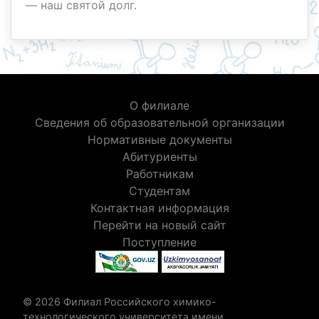
— наш святой долг.
О филиале
Сведения об образовательной организации
Нормативные документы
Абитуриенты
Работникам
Студентам
Контактная информация
Перейти на новый сайт
Поступление
© 2026 Филиал Российского химико-
технологического университета имени