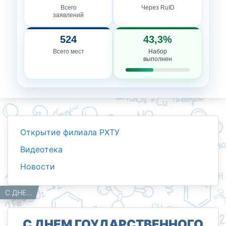
Всего
Через RuID
заявлений
524
43,3%
Всего мест
Набор
выполнен
Открытие филиала РХТУ
Видеотека
Новости
Новости
Работникам
Главная
С ДНЕМ ГОУДАРСТВЕННОГО ФЛАГА.
С ДНЕМ ГОУДАРСТВЕННОГО