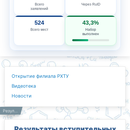
Всего
Через RuID
заявлений
524
43,3%
Всего мест
Набор
выполнен
Открытие филиала РХТУ
Видеотека
Новости
Новости
Работникам
Главная
Результаты вступительных экзаменов по дополнительному набору Бакалавриат - заочная форма обучения
Результаты вступительных