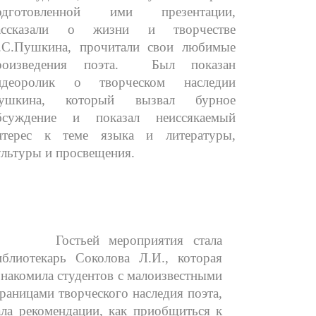
одготовленной ими презентации,
ассказали о жизни и творчестве
.С.Пушкина, прочитали свои любимые
роизведения поэта. Был показан
идеоролик о творческом наследии
ушкина, который вызвал бурное
бсуждение и показал неиссякаемый
нтерес к теме языка и литературы,
ультуры и просвещения.
остьей мероприятия стала
иблиотекарь Соколова Л.И., которая
знакомила студентов с малоизвестными
траницами творческого наследия поэта,
ала рекомендации, как приобщиться к