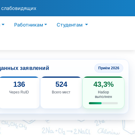
я слабовидящих
ы
Работникам
Студентам
данных заявлений
Приём 2026
136
524
43,3%
Через RuID
Всего мест
Набор
выполнен