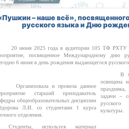
«Пушкин – наше всё», посвященно
русского языка и Дню рожде
 июня 2025 года в аудитории 105 ТФ РХТУ им.
роприятие, посвященное Международному дню рус
егодно 6 июня в день рождения выдающегося русског
В ходе 
освещена и
рганизовала и провела данное
праздника,
ероприятие старший преподаватель
задачи – с
афедры общеобразовательных дисциплин
русского
ёдорова Л.И. со студентами 1 курса
культуры.
аочного отделения.
Студенты, используя материал