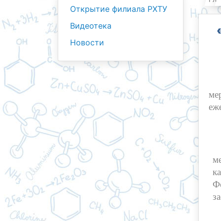
Открытие филиала РХТУ
Видеотека
Новости
20
ме
еж
О
м
к
Ф
з