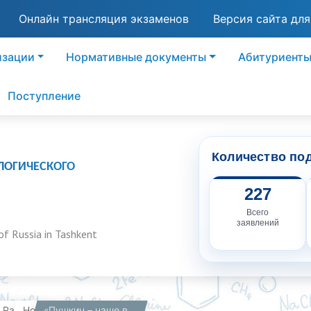
Онлайн трансляция экзаменов
Версия сайта дл
изации
Нормативные документы
Абитуриент
Поступление
Количество по
ЛОГИЧЕСКОГО
227
Всего
заявлений
of Russia in Tashkent
вная
Работникам
Новости
«Пушкин – наше всё», посвященного Международному дню русского языка и Дню рождения А.С.Пушкина