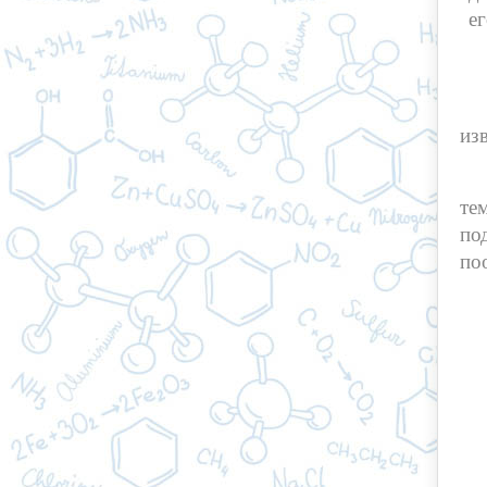
е
из
те
по
по