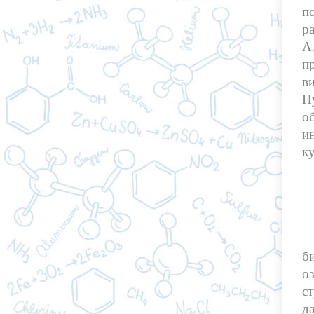
п
р
А
п
в
П
о
и
к
Г
б
о
с
д