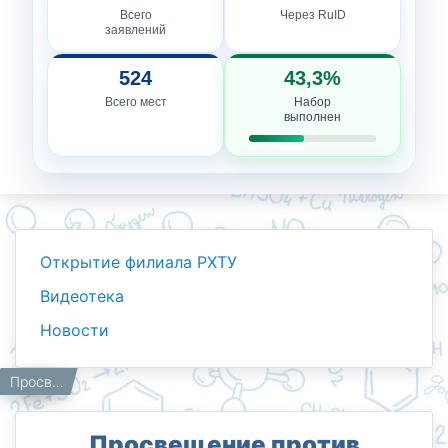
Всего
Через RuID
заявлений
524
43,3%
Всего мест
Набор
выполнен
Открытие филиала РХТУ
Видеотека
Новости
Новости
Работникам
Главная
Просвещение против невежества
Просвещение против