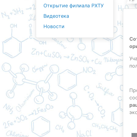
Открытие филиала РХТУ
Видеотека
Новости
Со
ор
Уч
по
Пр
со
ра
эк