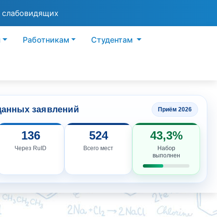
я слабовидящих
ы
Работникам
Студентам
данных заявлений
Приём 2026
136
524
43,3%
Через RuID
Всего мест
Набор
выполнен