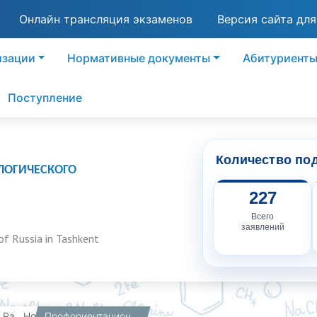
Онлайн трансляция экзаменов
Версия сайта дл
изации
Нормативные документы
Абитуриент
Поступление
Количество по
ЛОГИЧЕСКОГО
227
Всего
заявлений
of Russia in Tashkent
вная
Работникам
Новости
Профориентационная работа филиала РХТУ им. Д.И. Менделеева в регионах Узбекистана