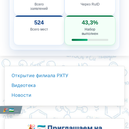
Всего
Через RuID
заявлений
524
43,3%
Всего мест
Набор
выполнен
Открытие филиала РХТУ
Видеотека
Новости
Новости
Работникам
Главная
🎉 🇺🇿 Приглашаем на праздничное мероприятие ко Дню защитников Родины!
🎉 🇺🇿 Приглашаем на