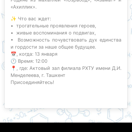
«Ахиллик».
✨ Что вас ждет:
• трогательные проявления героев,
• живые воспоминания о подвигах,
• Возможность почувствовать дух единства
и гордости за наше общее будущее.
📅, когда: 13 января
🕛 Время: 12:00
📍, где: Актовый зал филиала РХТУ имени Д.И.
Менделеева, г. Ташкент
Присоединяйтесь!