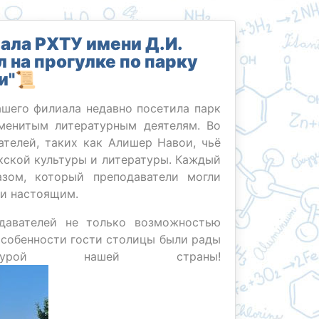
ала РХТУ имени Д.И.
 на прогулке по парку
и"📜
ашего филиала недавно посетила парк
аменитым литературным деятелям. Во
ателей, таких как Алишер Навои, чьё
екской культуры и литературы. Каждый
зом, который преподаватели могли
 и настоящим.
одавателей не только возможностью
 особенности гости столицы были рады
турой нашей страны!