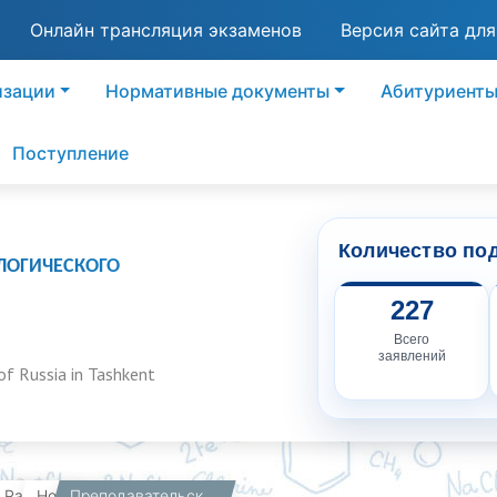
Онлайн трансляция экзаменов
Версия сайта дл
изации
Нормативные документы
Абитуриент
Поступление
Количество по
ЛОГИЧЕСКОГО
227
Всего
заявлений
of Russia in Tashkent
вная
Работникам
Новости
Преподавательский состав филиала РХТУ имени Д.И. Менделеева в городе Ташкенте был на прогулке по парку "Адиблар хиёбони"📜