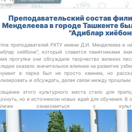
Преподавательский состав фили
Менделеева в городе Ташкенте был
"Адиблар хиёбон
уппа преподавателей РХТУ имени Д.И. Менделеева и н
диблар хиёбони", который славится памятниками зн
емя прогулки они обсуждали творчество великих пис
следие оказало значительное влияние на развитие узб
нумент в парке был не просто камнем, но расска
ализировать и обсуждать, делая связи между прошлым
сещение этого культурного места стало для преп
дохнуть, но и источником новых идей для обучения. В
оближе ознакомиться с куль