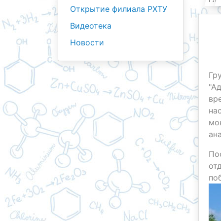
Открытие филиала РХТУ
Видеотека
Новости
Гр
"А
вр
на
мо
ан
По
от
п