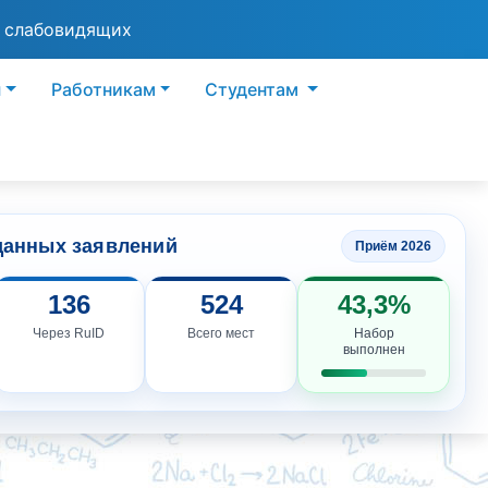
я слабовидящих
ы
Работникам
Студентам
данных заявлений
Приём 2026
136
524
43,3%
Через RuID
Всего мест
Набор
выполнен