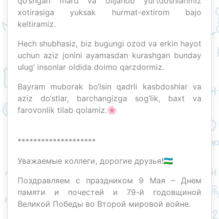
qo‘shgan mard va olijanob yurtdoshlarimiz
xotirasiga yuksak hurmat-extirom bajo
keltiramiz.
Hech shubhasiz, biz bugungi ozod va erkin hayot
uchun aziz jonini ayamasdan kurashgan bunday
ulug‘ insonlar oldida doimo qarzdormiz.
Bayram muborak bo‘lsin qadrli kasbdoshlar va
aziz do‘stlar, barchangizga sog‘lik, baxt va
farovonlik tilab qolamiz.🌸
********************
Уважаемые коллеги, дорогие друзья!🇺🇿
Поздравляем с праздником 9 Мая – Днем
памяти и почестей и 79-й годовщиной
Великой Победы во Второй мировой войне.