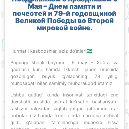
Мая – Днем памяти и
почестей и 79-й годовщиной
Великой Победы во Второй
мировой войне.
Hurmatli kasbdoshlar, aziz do‘stlar!🇺🇿
Bugungi shonli bayram 9 may – Xotira va
qadrlash kuni hamda Ikkinchi jahon urushida
qozonilgan buyuk g‘alabaning 79 yilligi
munosabati bilan samimiy muborakbod etamiz.
Ushbu qutlug‘ kunda insoniyat tarixidagi eng
daxshatli urushda jasorat ko‘rsatib, bashariyatni
fashizm balosidan saqlab qolgan qahramon ota-
bobolarimiz hamda front ortida mardona mehnat
qilib, g‘alabani ta’minlashga munosib hissa