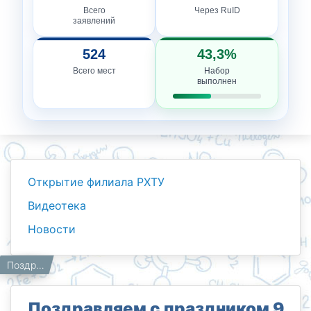
Всего
Через RuID
заявлений
524
43,3%
Всего мест
Набор
выполнен
Открытие филиала РХТУ
Видеотека
Новости
Новости
Работникам
Главная
Поздравляем с праздником 9 Мая – Днем памяти и почестей и 79-й годовщиной Великой Победы во Второй мировой войне.
Поздравляем с праздником 9