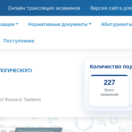
Онлайн трансляция экзаменов
Версия сайта дл
изации
Нормативные документы
Абитуриент
Поступление
Количество по
ЛОГИЧЕСКОГО
227
Всего
заявлений
of Russia in Tashkent
вная
Работникам
Новости
Посещение Ташкентского филиала РХТУ им. Д.И. Менделеева первым заместителем председателя Комитета Государственной Думы РФ по науке и высшему образованию А.Г. Мажугой.