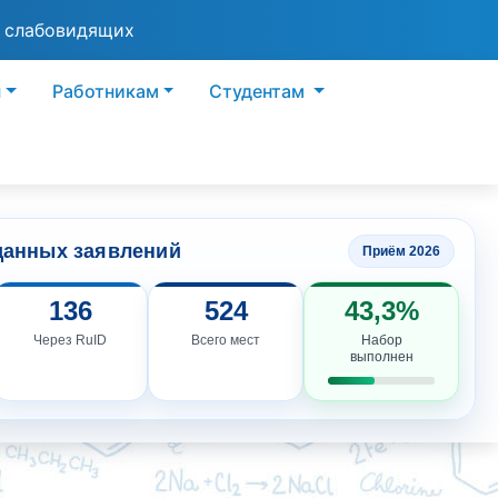
я слабовидящих
ы
Работникам
Студентам
данных заявлений
Приём 2026
136
524
43,3%
Через RuID
Всего мест
Набор
выполнен