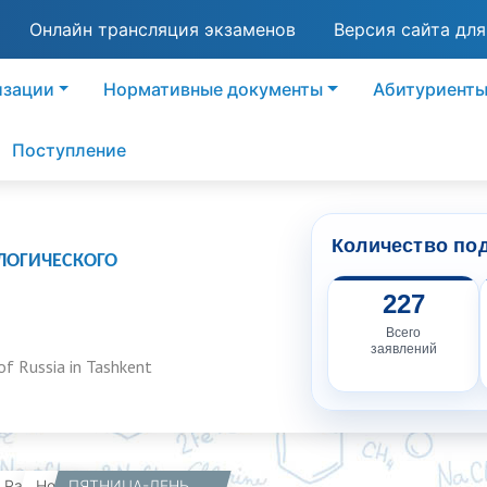
Онлайн трансляция экзаменов
Версия сайта дл
изации
Нормативные документы
Абитуриент
Поступление
Количество по
ЛОГИЧЕСКОГО
227
Всего
заявлений
of Russia in Tashkent
вная
Работникам
Новости
ПЯТНИЦА-ДЕНЬ НАЦИОНАЛЬНЫХ ЦЕННОСТЕЙ.