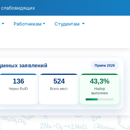
я слабовидящих
ы
Работникам
Студентам
данных заявлений
Приём 2026
136
524
43,3%
Через RuID
Всего мест
Набор
выполнен