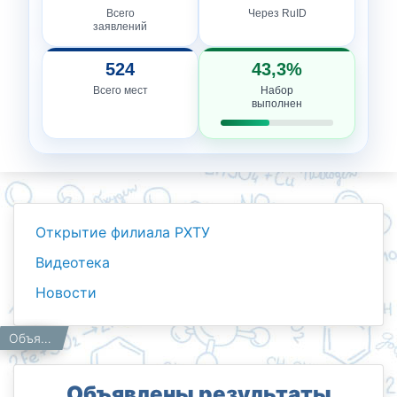
Всего
Через RuID
заявлений
524
43,3%
Всего мест
Набор
выполнен
Открытие филиала РХТУ
Видеотека
Новости
Новости
Работникам
Главная
Объявлены результаты экзамена
Объявлены результаты