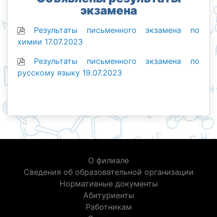
экзамена
Результаты письменного экзамена по
химии 17.07.2023
Результаты письменного экзамена по
русскому языку 19.07.2023
О филиале
Сведения об образовательной организации
Нормативные документы
Абитуриенты
Работникам