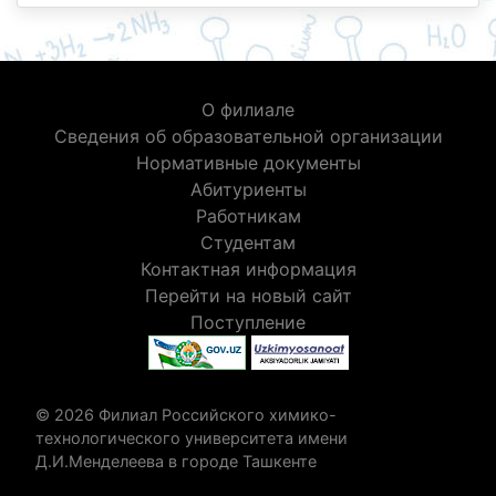
О филиале
Сведения об образовательной организации
Нормативные документы
Абитуриенты
Работникам
Студентам
Контактная информация
Перейти на новый сайт
Поступление
© 2026 Филиал Российского химико-
технологического университета имени
Д.И.Менделеева в городе Ташкенте