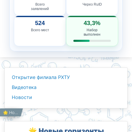
Всего
Через RuID
заявлений
524
43,3%
Всего мест
Набор
выполнен
Открытие филиала РХТУ
Видеотека
Новости
Новости
Работникам
Главная
🌟 Новые горизонты сотрудничества! 🤝🎓
🌟 Новые горизонты