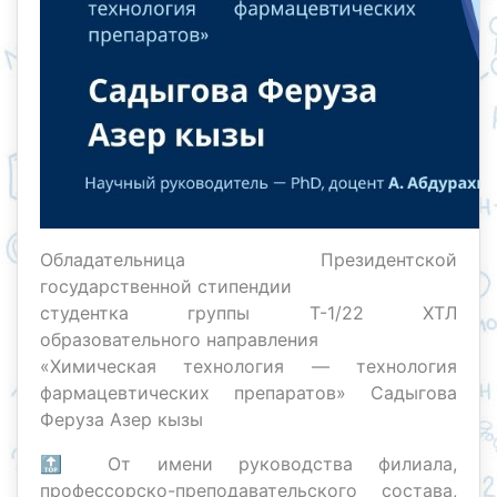
Обладательница Президентской
государственной стипендии
студентка группы Т-1/22 ХТЛ
образовательного направления
«Химическая технология — технология
фармацевтических препаратов» Садыгова
Феруза Азер кызы
🔝 От имени руководства филиала,
профессорско-преподавательского состава,