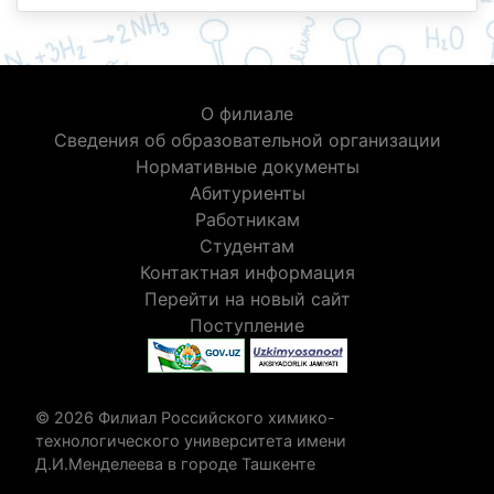
О филиале
Сведения об образовательной организации
Нормативные документы
Абитуриенты
Работникам
Студентам
Контактная информация
Перейти на новый сайт
Поступление
© 2026 Филиал Российского химико-
технологического университета имени
Д.И.Менделеева в городе Ташкенте