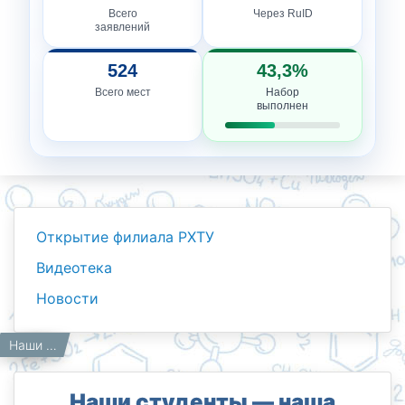
Всего
Через RuID
заявлений
524
43,3%
Всего мест
Набор
выполнен
Открытие филиала РХТУ
Видеотека
Новости
Новости
Работникам
Главная
Наши студенты — наша гордость!
Наши студенты — наша