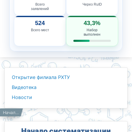
Всего
Через RuID
заявлений
524
43,3%
Всего мест
Набор
выполнен
Открытие филиала РХТУ
Видеотека
Новости
Новости
Работникам
Главная
Начало систематизации физической химии.
Начало систематизации