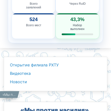
Всего
Через RuID
заявлений
524
43,3%
Всего мест
Набор
выполнен
Открытие филиала РХТУ
Видеотека
Новости
Новости
Работникам
Главная
«Мы против насилия».
«Мы против насилия».