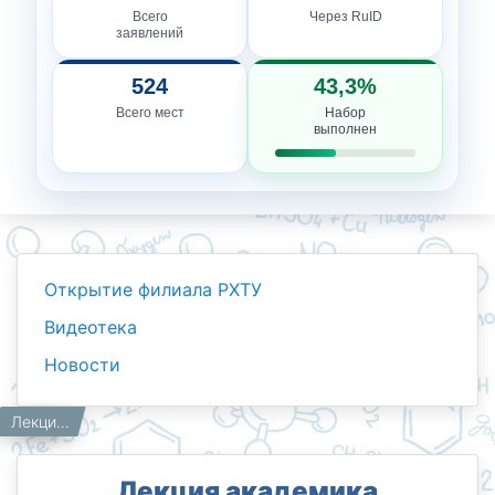
Всего
Через RuID
заявлений
524
43,3%
Всего мест
Набор
выполнен
Открытие филиала РХТУ
Видеотека
Новости
Новости
Работникам
Главная
Лекция академика Российской академии наук
Лекция академика