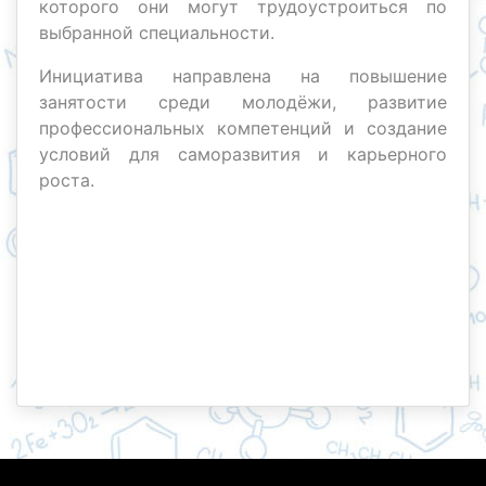
которого они могут трудоустроиться по
выбранной специальности.
Инициатива направлена на повышение
занятости среди молодёжи, развитие
профессиональных компетенций и создание
условий для саморазвития и карьерного
роста.