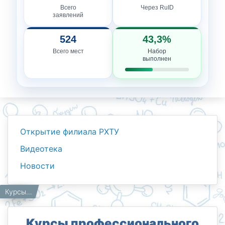
Всего
Через RuID
заявлений
524
43,3%
Всего мест
Набор
выполнен
Открытие филиала РХТУ
Видеотека
Новости
Новости
Работникам
Главная
Курсы профессионального обучения для молодёжи.
Курсы профессионального