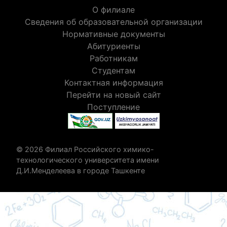
О филиале
Сведения об образовательной организации
Нормативные документы
Абитуриенты
Работникам
Студентам
Контактная информация
Перейти на новый сайт
Поступление
© 2026 Филиал Российского химико-
технологического университета имени
Д.И.Менделеева в городе Ташкенте