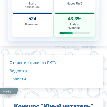
Всего
Через RuID
заявлений
524
43,3%
Всего мест
Набор
выполнен
Открытие филиала РХТУ
Видеотека
Новости
Новости
Работникам
Главная
Конкурс “Юный читатель”
Конкурс “Юный читатель”