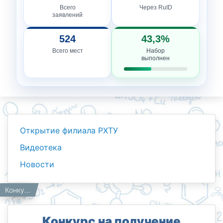
Всего
Через RuID
заявлений
524
43,3%
Всего мест
Набор
выполнен
Открытие филиала РХТУ
Видеотека
Новости
Новости
Работникам
Главная
Конкурс на получение именной стипендии академика А. С. Садыкова.
Конкурс на получение