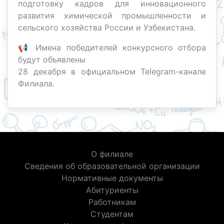
подготовку кадров для инновационного
развития химической промышленности и
сельского хозяйства России и Узбекистана.
📢 Имена победителей конкурсного отбора
будут объявлены
28 декабря в официальном Telegram-канале
Филиала.
О филиале
Сведения об образовательной организации
Нормативные документы
Абитуриенты
Работникам
Студентам