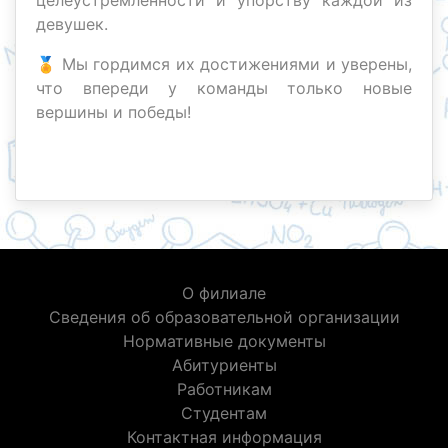
целеустремленности и упорству каждой из
девушек.
🏅 Мы гордимся их достижениями и уверены,
что впереди у команды только новые
вершины и победы!
О филиале
Сведения об образовательной организации
Нормативные документы
Абитуриенты
Работникам
Студентам
Контактная информация