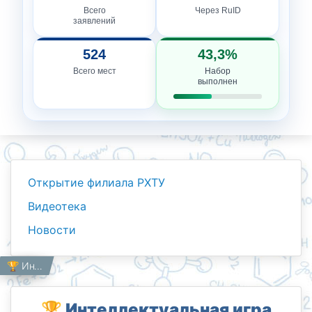
Всего
Через RuID
заявлений
524
43,3%
Всего мест
Набор
выполнен
Открытие филиала РХТУ
Видеотека
Новости
Новости
Работникам
Главная
🏆 Интеллектуальная игра «ЗАКОВАТ» в филиале РХТУ имени Д.И. Менделеева
🏆 Интеллектуальная игра