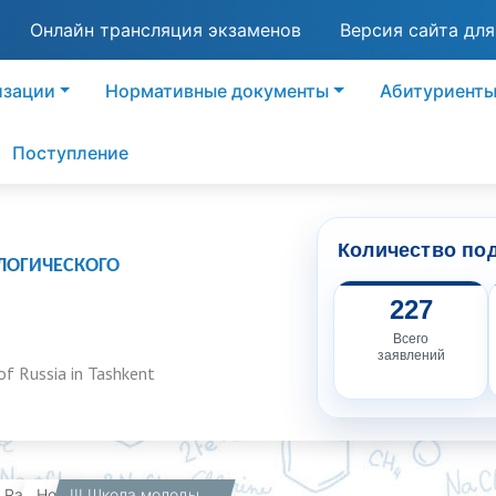
Онлайн трансляция экзаменов
Версия сайта дл
изации
Нормативные документы
Абитуриент
Поступление
Количество по
ЛОГИЧЕСКОГО
227
Всего
заявлений
of Russia in Tashkent
вная
Работникам
Новости
III Школа молодых ученых "Химия и технология биологически активных веществ для медицины и фармации" в Тушинском комплексе РХТУ им. Д.И.Менделеева: итоги конкурса научных обзоров