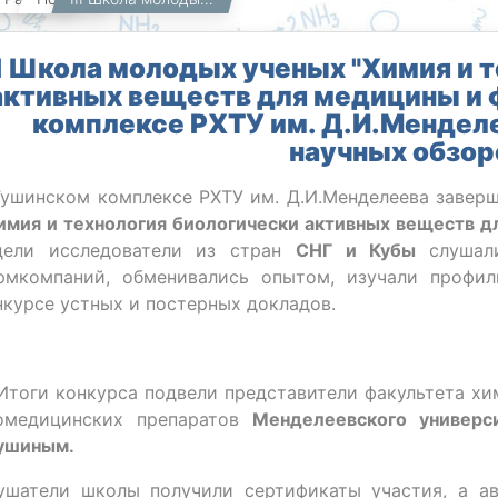
II Школа молодых ученых "Химия и 
активных веществ для медицины и 
комплексе РХТУ им. Д.И.Менделе
научных обзор
Тушинском комплексе РХТУ им. Д.И.Менделеева заверш
имия и технология биологически активных веществ 
дели исследователи из стран
СНГ и Кубы
слушал
рмкомпаний, обменивались опытом, изучали профи
нкурсе устных и постерных докладов.
Итоги конкурса подвели представители факультета х
омедицинских препаратов
Менделеевского универс
ушиным.
ушатели школы получили сертификаты участия, а а