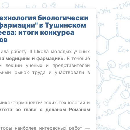
технология биологически
фармации" в Тушинском
ева: итоги конкурса
ов
ила работу III Школа молодых ученых
для медицины и фармации».
В течение
и лекции ученых и представителей
льный рынок труда и участвовали в
имико-фармацевтических технологий и
итета во главе с деканом Романом
вторы наиболее интересных работ —