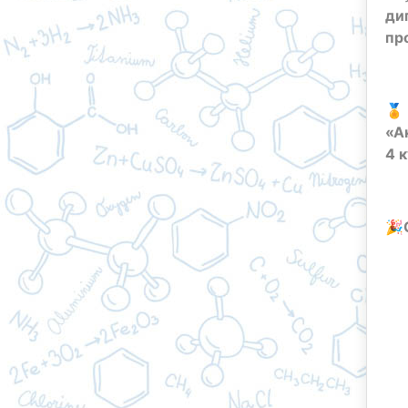
ди
пр
🏅
«А
4 
🎉