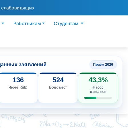
я слабовидящих
ы
Работникам
Студентам
данных заявлений
Приём 2026
136
524
43,3%
Через RuID
Всего мест
Набор
выполнен