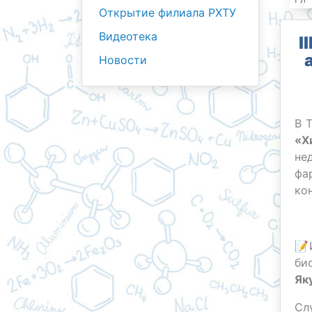
Открытие филиала РХТУ
Видеотека
I
Новости
В 
«Х
не
фа
ко
📝
би
Як
Сл